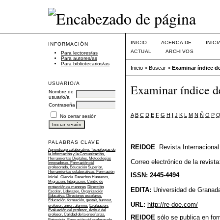
INICIO
ACERCA DE
INIC
INFORMACIÓN
ACTUAL
ARCHIVOS
Para lectores/as
Para autores/as
Para bibliotecarios/as
Inicio
>
Buscar
>
Examinar índice de
USUARIO/A
Examinar índice de
Nombre de
usuario/a
Contraseña
A
B
C
D
E
F
G
H
I
J
K
L
M
N
Ñ
O
P
No cerrar sesión
PALABRAS CLAVE
REIDOE
. Revista Internaciona
Aprendizaje colaborativo, Tecnologías de
la Información y la Comunicación,
Herramientas Digitales, Metodologías
Correo electrónico de la revist
Innovadoras, Formación del
profesorado, Educación Superior,
Herramientas colaborativas, Formación
ISSN: 2445-4494
inicial.
Ciencia
Derechos Humanos,
Migración, Integración, Centro de
protección de menores
Dirección
EDITA:
Universidad de Granad
Escolar, Liderazgo, Organización
Educativa, Directores escolares.
Educación, formación, gestalt, burnout,
URL:
http://re-doe.com/
profesor, amor, alumno.
Evaluación,
Evaluación del profesor, Actitud del
profesor, Calidad de la enseñanza,
REIDOE
sólo se publica en form
Entrevista.
Formación del profesorado,