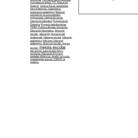
Competencia digital, TIC, Educación
Superior
Justicia Social, estudiantes
para profesores, cuestionario,
experiencia pedagógica
Menores
extranjeros no acompañados,
migraciones, integración social,
integración educativa
Programación
Didáctica
Proyecto Interdisciplinar
TDAH, Práctica docente, formación,
Educación Secundaria.
dirección
escolar.
educación
formación del
profesorado
liderazgo escolar
liderazgo
pedagógico
liderazgo, liderazgo
pedagógico, dirección escolar, mejora
mejora escolar
escolar.
percepción, autoconcepto físico,
escolares, Educación Primaria.
unidades didácticas, diseño curricular,
metodologías activas, LOMCE, la
materia.