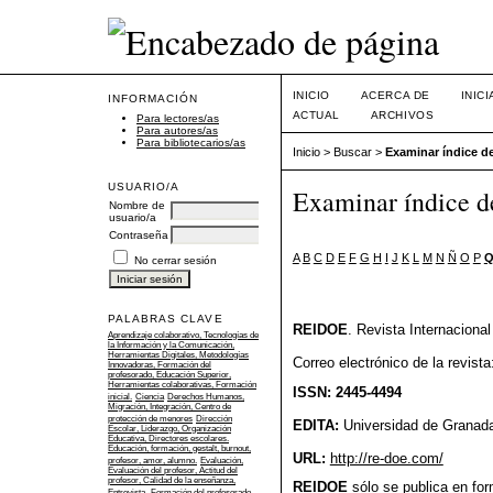
INICIO
ACERCA DE
INIC
INFORMACIÓN
ACTUAL
ARCHIVOS
Para lectores/as
Para autores/as
Para bibliotecarios/as
Inicio
>
Buscar
>
Examinar índice de
USUARIO/A
Examinar índice de
Nombre de
usuario/a
Contraseña
A
B
C
D
E
F
G
H
I
J
K
L
M
N
Ñ
O
P
No cerrar sesión
PALABRAS CLAVE
REIDOE
. Revista Internaciona
Aprendizaje colaborativo, Tecnologías de
la Información y la Comunicación,
Herramientas Digitales, Metodologías
Correo electrónico de la revist
Innovadoras, Formación del
profesorado, Educación Superior,
Herramientas colaborativas, Formación
ISSN: 2445-4494
inicial.
Ciencia
Derechos Humanos,
Migración, Integración, Centro de
protección de menores
Dirección
EDITA:
Universidad de Granad
Escolar, Liderazgo, Organización
Educativa, Directores escolares.
Educación, formación, gestalt, burnout,
URL:
http://re-doe.com/
profesor, amor, alumno.
Evaluación,
Evaluación del profesor, Actitud del
profesor, Calidad de la enseñanza,
REIDOE
sólo se publica en form
Entrevista.
Formación del profesorado,