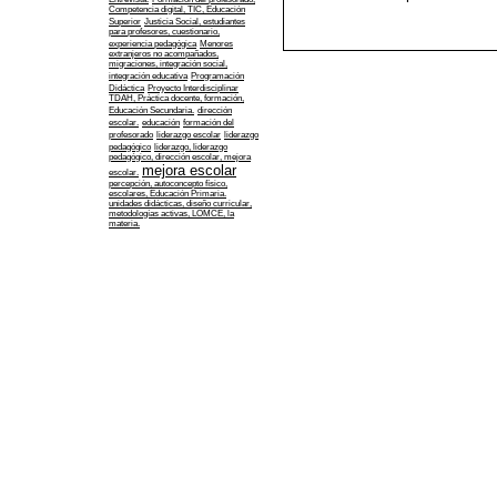
Competencia digital, TIC, Educación
Superior
Justicia Social, estudiantes
para profesores, cuestionario,
experiencia pedagógica
Menores
extranjeros no acompañados,
migraciones, integración social,
integración educativa
Programación
Didáctica
Proyecto Interdisciplinar
TDAH, Práctica docente, formación,
Educación Secundaria.
dirección
escolar.
educación
formación del
profesorado
liderazgo escolar
liderazgo
pedagógico
liderazgo, liderazgo
pedagógico, dirección escolar, mejora
mejora escolar
escolar.
percepción, autoconcepto físico,
escolares, Educación Primaria.
unidades didácticas, diseño curricular,
metodologías activas, LOMCE, la
materia.